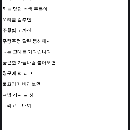
하늘 덮던 녹색 푸름이
꼬리를 감추면
주황빛 꼬까신
주렁주렁 달린 동산에서
나는 그대를 기다립니다
뭉근한 가을바람 불어오면
창문에 턱 괴고
물끄러미 바라보던
낙엽 하나 둘 셋
그리고 그대여