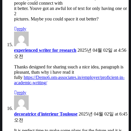
people could connect with
it better. Youve got an awful lot of text for only having one or
2
pictures. Maybe you could space it out better?
reply
experienced writer for research
2025년 04월 02일 at 4:56
오전
Thanks designed for sharing ssuch a nice idea, paragraph is
pleasant, thats why i have read it
fully
https://Demo6.om-associates.in/employer/proficient-in-
academic-writing/
reply
decoratrice d'interieur Toulouse
2025년 04월 02일 at 6:45
오전
It is perfect time to make some plans for the future and it is