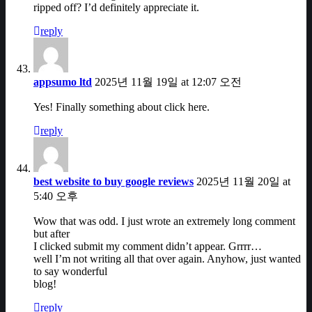
ripped off? I’d definitely appreciate it.
reply
appsumo ltd
2025년 11월 19일 at 12:07 오전
Yes! Finally something about click here.
reply
best website to buy google reviews
2025년 11월 20일 at
5:40 오후
Wow that was odd. I just wrote an extremely long comment
but after
I clicked submit my comment didn’t appear. Grrrr…
well I’m not writing all that over again. Anyhow, just wanted
to say wonderful
blog!
reply