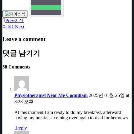
Prev
이전
다음
Next
Leave a comment
댓글 남기기
58 Comments
Physiotherapist Near Me Coquitlam
2025년 01월 25일 at
8:28 오후
At this moment I am ready to do my breakfast, afterward
having my breakfast coming over again to read further news.
reply