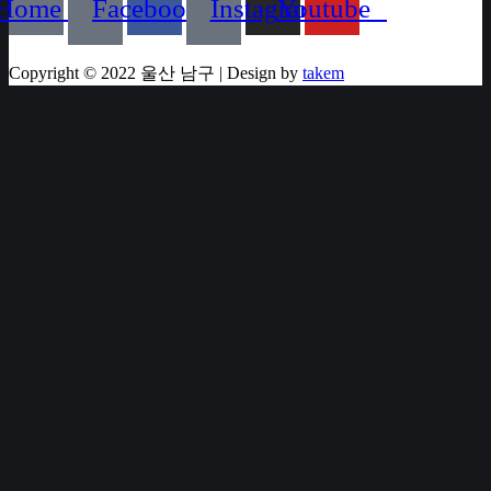
Home
Facebook
Instagram
Youtube
Copyright © 2022 울산 남구 | Design by
takem