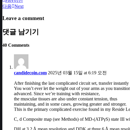
Prev
이전
다음
Next
Leave a comment
댓글 남기기
40 Comments
candidecoin.com
2025년 03월 15일 at 6:19 오전
After finishing the last complicated circuit set, transfer instantly 
You won’t ever let the weight out of your arms as you transition 
advanced. Since we’re training with resistance,
the muscular tissues are also under constant tension, thus
maintaining, and in some cases, growing greater and stronger.
This is the primary complicated exercise found in my Reside 
C, d Composite map (see Methods) of MD-(ATPγS) state III wi
DH at 3.2 Å mean resolution and DDK at three.6 Å mean resol