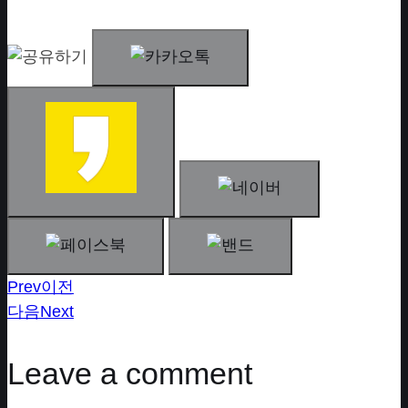
Prev
이전
다음
Next
Leave a comment