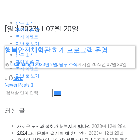
남구 소식
[일:]
2023년 07월 20일
주민이 쓴 글
독자 이벤트
지난 호 보기
행복안전체험관 하계 프로그램 운영
남구 소식
주민이 쓴 글
By
ulsannamgu
2023년 8월
,
남구 소식
게시일
2023년 07월 20일
독자 이벤트
지난 호 보기
13
More
Newer Posts
최신 글
2023년 12월 28일
새로운 도전과 성취가 눈부시게 빛나길
2023년 12월 28일
2024 고래문화마을 새해 해맞이 안내