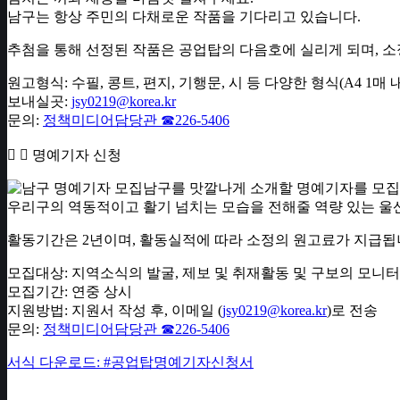
남구는 항상 주민의 다채로운 작품을 기다리고 있습니다.
추첨을 통해 선정된 작품은 공업탑의 다음호에 실리게 되며, 소
원고형식: 수필, 콩트, 편지, 기행문, 시 등 다양한 형식(A4 1매 
보내실곳:
jsy0219@korea.kr
문의:
정책미디어담당관 ☎226-5406
명예기자 신청
남구를 맛깔나게 소개할 명예기자를 모집
우리구의 역동적이고 활기 넘치는 모습을 전해줄 역량 있는 울
활동기간은 2년이며, 활동실적에 따라 소정의 원고료가 지급됩
모집대상: 지역소식의 발굴, 제보 및 취재활동 및 구보의 모니
모집기간: 연중 상시
지원방법: 지원서 작성 후, 이메일 (
jsy0219@korea.kr
)로 전송
문의:
정책미디어담당관 ☎226-5406
서식 다운로드: #공업탑명예기자신청서