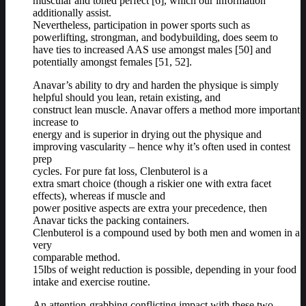
muscular and toned perfect [6], which our information
additionally assist.
Nevertheless, participation in power sports such as
powerlifting, strongman, and bodybuilding, does seem to
have ties to increased AAS use amongst males [50] and
potentially amongst females [51, 52].
Anavar’s ability to dry and harden the physique is simply
helpful should you lean, retain existing, and
construct lean muscle. Anavar offers a method more important
increase to
energy and is superior in drying out the physique and
improving vascularity – hence why it’s often used in contest
prep
cycles. For pure fat loss, Clenbuterol is a
extra smart choice (though a riskier one with extra facet
effects), whereas if muscle and
power positive aspects are extra your precedence, then
Anavar ticks the packing containers.
Clenbuterol is a compound used by both men and women in a
very
comparable method.
15lbs of weight reduction is possible, depending in your food
intake and exercise routine.
An attention-grabbing conflicting impact with these two