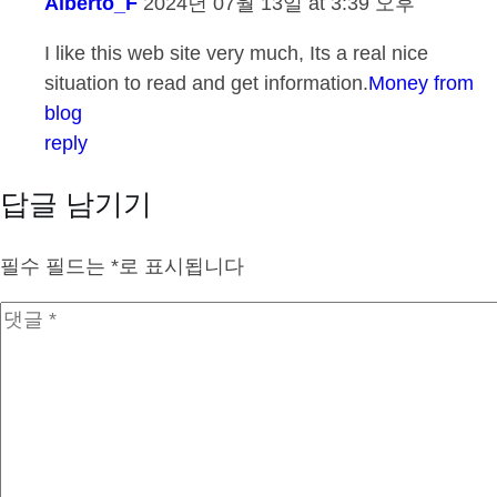
Alberto_F
2024년 07월 13일 at 3:39 오후
I like this web site very much, Its a real nice
situation to read and get information.
Money from
blog
reply
답글 남기기
필수 필드는
*
로 표시됩니다